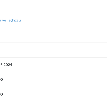
 ve Teçhizatı
08.2024
00
00