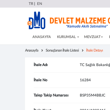
TR
|
EN
ANASAYFA
KURUMSAL
MEVZUAT
Anasayfa
Sonuçlanan İhale Listesi
İhale Detayı
İhale Adı
TC Sağlık Bakanlığı
İhale No
16284
Talep Takip Numarası
BSP35M4BBJC