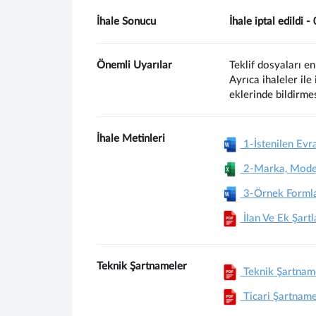
İhale Sonucu
İhale iptal edildi 
Önemli Uyarılar
Teklif dosyaları en
Ayrıca ihaleler ile
eklerinde bildirme
İhale Metinleri
1-İstenilen Evra
2-Marka, Model 
3-Örnek Forml
İlan Ve Ek Şartl
Teknik Şartnameler
Teknik Şartnam
Ticari Şartnam