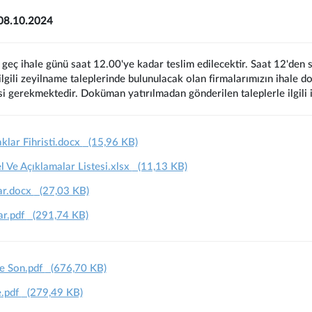
- 08.10.2024
 geç ihale günü saat 12.00'ye kadar teslim edilecektir. Saat 12'den s
 ilgili zeyilname taleplerinde bulunulacak olan firmalarımızın ihale 
si gerekmektedir. Doküman yatırılmadan gönderilen taleplerle ilgili 
klar Fihristi.docx
(15,96 KB)
Ve Açıklamalar Listesi.xlsx
(11,13 KB)
ar.docx
(27,03 KB)
ar.pdf
(291,74 KB)
e Son.pdf
(676,70 KB)
e.pdf
(279,49 KB)