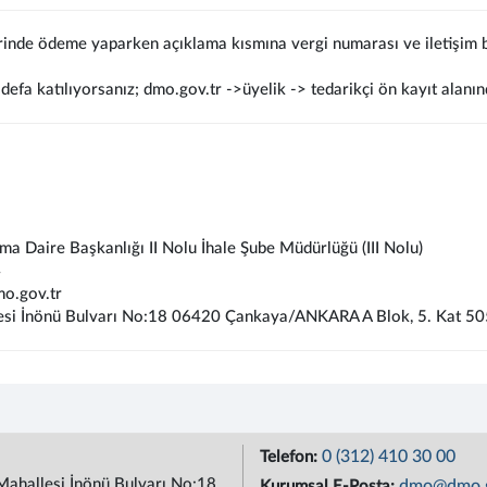
rinde ödeme yaparken açıklama kısmına vergi numarası ve iletişim bi
defa katılıyorsanız; dmo.gov.tr ->üyelik -> tedarikçi ön kayıt alanın
lma Daire Başkanlığı II Nolu İhale Şube Müdürlüğü (III Nolu)
4
o.gov.tr
esi İnönü Bulvarı No:18 06420 Çankaya/ANKARA A Blok, 5. Kat 50
0 (312) 410 30 00
Telefon:
Mahallesi İnönü Bulvarı No:18
dmo@dmo.g
Kurumsal E-Posta: