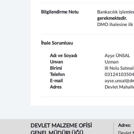
Bilgilendirme Notu
Bankacılık işlemle
gerekmektedir.
DMO ihalesine ilk 
İhale Sorumlusu
Adı ve Soyadı
Ayşe ÜNSAL
Unvan
Uzman
Birimi
III Nolu Satına
Telefon
0312410350
E-mail
ayse.unsal@dm
Adres
Devlet Mahall
DEVLET MALZEME OFİSİ
Adres:
GENEL MÜDÜRLÜĞÜ
Devlet 