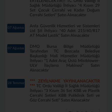
ERTELENECEKTİR!!! TC Ordu Valiliği İl
Sağlık Müdürlüğü İhtiyacı "4 Kısım 29
Set Çocuk Cerrahi ve Kadın Doğum
Cerrahi Setleri" Satın Alınacaktır
Anfa Güvenlik Hizmetleri ve Sistemleri
07 Ağustos
Ltd Şti İhtiyacı "40 Adet 215/60/R17
AT Model Lastik" Satın Alınacaktır
DMO Bursa Bölge Müdürlüğü
07 Ağustos
Tarafından TC Bozcada Belediye
Başkanlığı Mali Hizmetler Müdürlüğü
İhtiyacı "1 Adet Araç Üstü Mistblower-
ULV İlaçlama Makinesi" Satın
Alınacaktır
*** ZEYİLNAME YAYINLANACAKTIR
28 Temmuz
***
TC Ordu Valiliği İl Sağlık Müdürlüğü
İhtiyacı "3 Kısım 36 Set KBB ve Plastik
Cerrahi Setleri KBB Poliklinik Seti ve
Göz Cerrahi Seti" Satın Alınacaktır