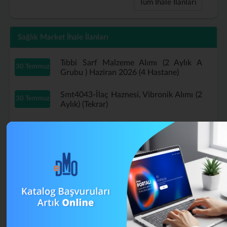
Tüm İhale İlanları
Sağlık Market İhale İlanları
Tıbbi Sarf Malzeme Alımı (2 Aylık A
30 Temmuz
Grubu ) Haziran 2026 (4 Hastane)
Smt4043-İlaç Haznesi, Vibronik Alımı (2
30 Temmuz
Aylık) (Tekrar)
Tıbbi Sarf Malzeme Alımı (2 Aylık A
29 Temmuz
Grubu ) Haziran 2026 (Tekrar)
B Grubu Tıbbi Sarf Malzeme Alımı
16 Temmuz
Mayıs (4 Aylık) (Tekrar)
Muayene Eldiveni Alımı Haziran 2026 (2
13 Temmuz
Aylık) (Tekrar)
Smt4043-İlaç Haznesi, Vibronik Alımı (2
13 Temmuz