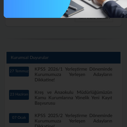
Aylık)
Tüm İhale İlanları
Kurumsal Duyurular
KPSS 2026/1 Yerleştirme Döneminde
27 Temmuz
Kurumumuza Yerleşen Adayların
Dikkatine!
Kreş ve Anaokulu Müdürlüğümüzün
23 Haziran
Kamu Kurumlarına Yönelik Yeni Kayıt
Başvurusu
KPSS 2025/2 Yerleştirme Döneminde
07 Ocak
Kurumumuza Yerleşen Adayların
Dikkatine!