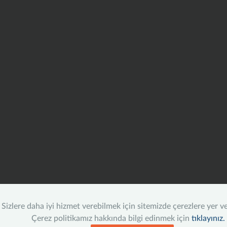
Sizlere daha iyi hizmet verebilmek için sitemizde çerezlere yer v
Çerez politikamız hakkında bilgi edinmek için
tıklayınız.