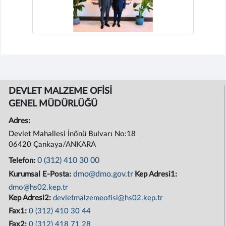
DEVLET MALZEME OFİSİ
GENEL MÜDÜRLÜĞÜ
Adres:
Devlet Mahallesi İnönü Bulvarı No:18
06420 Çankaya/ANKARA
0 (312) 410 30 00
Telefon:
dmo@dmo.gov.tr
Kurumsal E-Posta:
Kep Adresi1:
dmo@hs02.kep.tr
Kep Adresi2:
devletmalzemeofisi@hs02.kep.tr
Fax1:
0 (312) 410 30 44
Fax2:
0 (312) 418 71 28