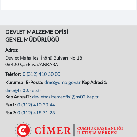
DEVLET MALZEME OFİSİ
GENEL MÜDÜRLÜĞÜ
Adres:
Devlet Mahallesi İnönü Bulvarı No:18
06420 Çankaya/ANKARA
0 (312) 410 30 00
Telefon:
dmo@dmo.gov.tr
Kurumsal E-Posta:
Kep Adresi1:
dmo@hs02.kep.tr
Kep Adresi2:
devletmalzemeofisi@hs02.kep.tr
Fax1:
0 (312) 410 30 44
Fax2:
0 (312) 418 71 28