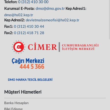
0 (312) 410 30 00
Telefon:
dmo@dmo.gov.tr
Kurumsal E-Posta:
Kep Adresi1:
dmo@hs02.kep.tr
Kep Adresi2:
devletmalzemeofisi@hs02.kep.tr
Fax1:
0 (312) 410 30 44
Fax2:
0 (312) 418 71 28
DMO MARKA TESCİL BELGELERİ
Müşteri Hizmetleri
Banka Hesapları
Bilgi Edinme