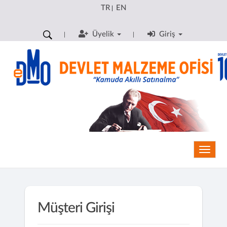
TR
EN
|
Üyelik
Giriş
Toggle
Müşteri Girişi