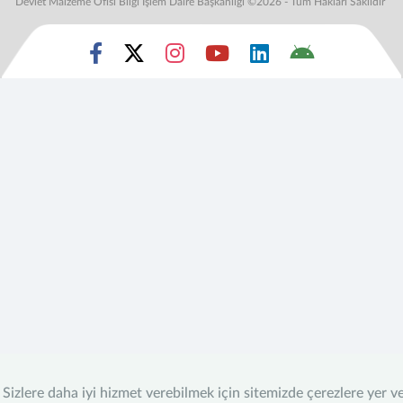
Devlet Malzeme Ofisi Bilgi İşlem Daire Başkanlığı ©2026 - Tüm Hakları Saklıdır
Sizlere daha iyi hizmet verebilmek için sitemizde çerezlere yer v