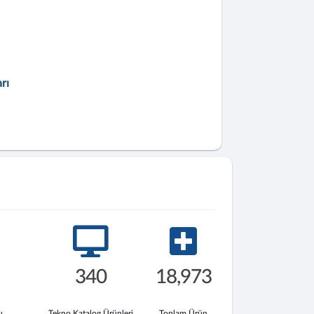
rı
340
18,973
u
Tekno Katalog Ürünleri
Toplam Ürün