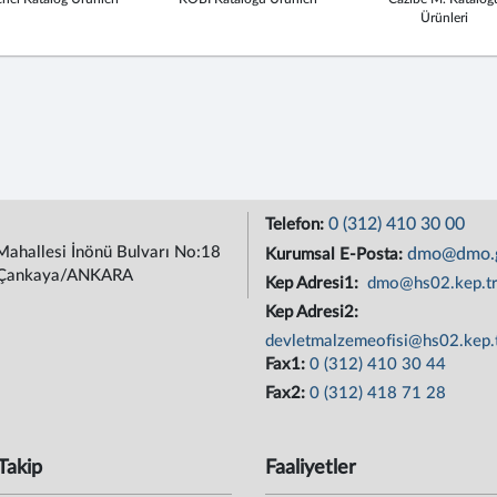
Ürünleri
0 (312) 410 30 00
Telefon:
Mahallesi İnönü Bulvarı No:18
dmo@dmo.g
Kurumsal E-Posta:
Çankaya/ANKARA
Kep Adresi1:
dmo@hs02.kep.t
Kep Adresi2:
devletmalzemeofisi@hs02.kep.
Fax1:
0 (312) 410 30 44
Fax2:
0 (312) 418 71 28
Takip
Faaliyetler