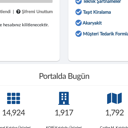
Teknik Şartnameler
tlendi
|
Şifremi Unuttum
Taşıt Kiralama
Akaryakit
e hesabınız kilitlenecektir.
Müşteri Tedarik Formla
Portalda Bugün
14,924
1,917
1,792
nel Katalog Ürünleri
KOBİ Kataloğu Ürünleri
Cazibe M. Kataloğ