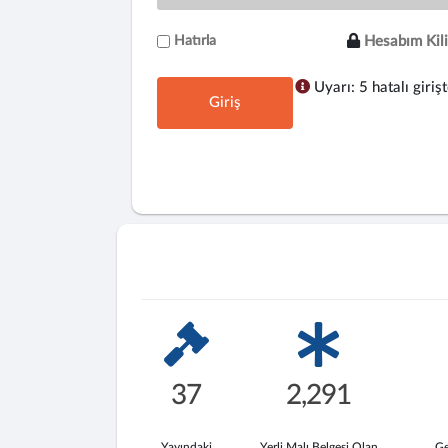
Hatırla
Hesabım Kili
Uyarı: 5 hatalı girişt
Giriş
37
2,291
Yayındaki
Yerli Malı Belgesi Olan
Ge