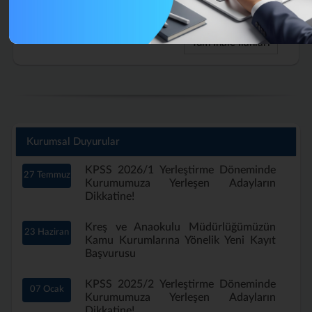
Aylık)
Tüm İhale İlanları
Kurumsal Duyurular
KPSS 2026/1 Yerleştirme Döneminde
27 Temmuz
Kurumumuza Yerleşen Adayların
Dikkatine!
Kreş ve Anaokulu Müdürlüğümüzün
23 Haziran
Kamu Kurumlarına Yönelik Yeni Kayıt
Başvurusu
KPSS 2025/2 Yerleştirme Döneminde
07 Ocak
Kurumumuza Yerleşen Adayların
Dikkatine!