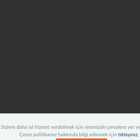
Sizlere daha iyi hizmet verebilmek için sitemizde çerezlere yer v
Çerez politikamız hakkında bilgi edinmek için
tıklayınız.