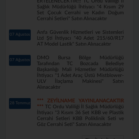
ERTELENECEKTİR!!! TC Ordu Valiliği İl
Sağlık Müdürlüğü İhtiyacı "4 Kısım 29
Set Çocuk Cerrahi ve Kadın Doğum
Cerrahi Setleri" Satın Alınacaktır
Anfa Güvenlik Hizmetleri ve Sistemleri
07 Ağustos
Ltd Şti İhtiyacı "40 Adet 215/60/R17
AT Model Lastik" Satın Alınacaktır
DMO Bursa Bölge Müdürlüğü
07 Ağustos
Tarafından TC Bozcada Belediye
Başkanlığı Mali Hizmetler Müdürlüğü
İhtiyacı "1 Adet Araç Üstü Mistblower-
ULV İlaçlama Makinesi" Satın
Alınacaktır
*** ZEYİLNAME YAYINLANACAKTIR
28 Temmuz
***
TC Ordu Valiliği İl Sağlık Müdürlüğü
İhtiyacı "3 Kısım 36 Set KBB ve Plastik
Cerrahi Setleri KBB Poliklinik Seti ve
Göz Cerrahi Seti" Satın Alınacaktır