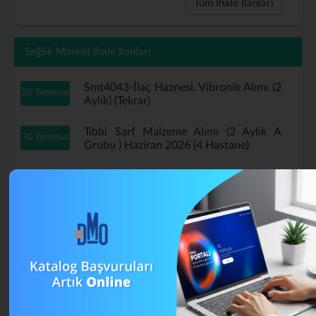
Tüm İhale İlanları
Sağlık Market İhale İlanları
Smt4043-İlaç Haznesi, Vibronik Alımı (2
30 Temmuz
Aylık) (Tekrar)
Tıbbi Sarf Malzeme Alımı (2 Aylık A
30 Temmuz
Grubu ) Haziran 2026 (4 Hastane)
Tıbbi Sarf Malzeme Alımı (2 Aylık A
29 Temmuz
Grubu ) Haziran 2026 (Tekrar)
B Grubu Tıbbi Sarf Malzeme Alımı
16 Temmuz
Mayıs (4 Aylık) (Tekrar)
Muayene Eldiveni Alımı Haziran 2026 (2
13 Temmuz
Aylık) (Tekrar)
Smt4043-İlaç Haznesi, Vibronik Alımı (2
13 Temmuz