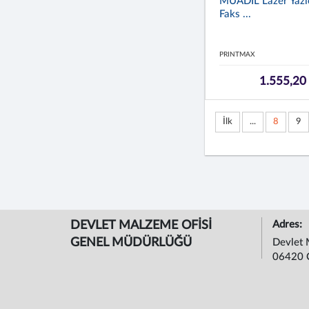
MUADIL Lazer Yazıc
Faks ...
PRINTMAX
1.555,20
İlk
...
8
9
DEVLET MALZEME OFİSİ
Adres:
GENEL MÜDÜRLÜĞÜ
Devlet 
06420 