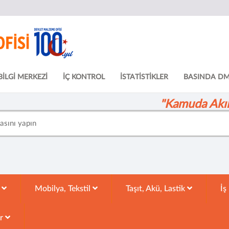
BİLGİ MERKEZİ
İÇ KONTROL
İSTATİSTİKLER
BASINDA D
"Kamuda Akıll
k
Mobilya, Tekstil
Taşıt, Akü, Lastik
İş
ar