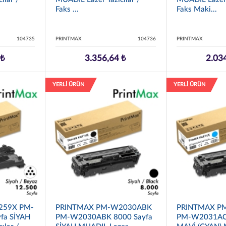
Faks ...
Faks Maki...
104735
PRINTMAX
104736
PRINTMAX
 ₺
3.356,64 ₺
2.03
YERLİ ÜRÜN
YERLİ ÜRÜN
259X PM-
PRINTMAX PM-W2030ABK
PRINTMAX P
fa SİYAH
PM-W2030ABK 8000 Sayfa
PM-W2031AC 