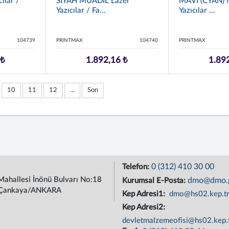
ılar /
SİYAH MUADIL Lazer
MAVİ (CYAN) 
Yazıcılar / Fa...
Yazıcılar ...
104739
PRINTMAX
104740
PRINTMAX
 ₺
1.892,16 ₺
1.89
10
11
12
...
Son
0 (312) 410 30 00
Telefon:
Mahallesi İnönü Bulvarı No:18
dmo@dmo.g
Kurumsal E-Posta:
Çankaya/ANKARA
Kep Adresi1:
dmo@hs02.kep.t
Kep Adresi2:
devletmalzemeofisi@hs02.kep.