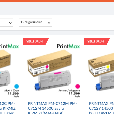
12 'li görüntüle
YERLİ ÜRÜN
YERLİ ÜRÜN
12C PM-
PRINTMAX PM-C712M PM-
PRINTMAX PM
a KIRMIZI
C712M 14500 Sayfa
C712Y 14500 
L Lazer
KIRMIZI (MAGENTA)
(YELLOW) MU