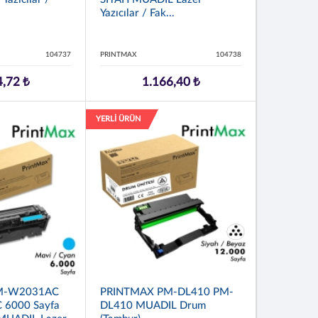
Yazıcılar / Fak...
104737
PRINTMAX
104738
4,72 ₺
1.166,40 ₺
YERLİ ÜRÜN
M-W2031AC
PRINTMAX PM-DL410 PM-
6000 Sayfa
DL410 MUADIL Drum