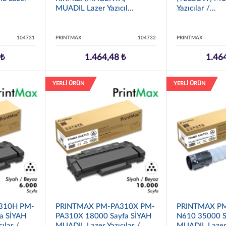
MUADIL Lazer Yazıcıl...
Yazıcılar /...
104731
PRINTMAX
104732
PRINTMAX
 ₺
1.464,48 ₺
1.46
YERLİ ÜRÜN
YERLİ ÜRÜN
310H PM-
PRINTMAX PM-PA310X PM-
PRINTMAX P
a SİYAH
PA310X 18000 Sayfa SİYAH
N610 35000 S
ılar /
MUADIL Lazer Yazıcılar /
MUADIL Lazer Y