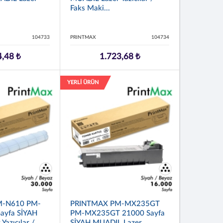
Faks Maki...
104733
PRINTMAX
104734
4,48 ₺
1.723,68 ₺
YERLİ ÜRÜN
M-N610 PM-
PRINTMAX PM-MX235GT
ayfa SİYAH
PM-MX235GT 21000 Sayfa
azıcılar /
SİYAH MUADIL Lazer