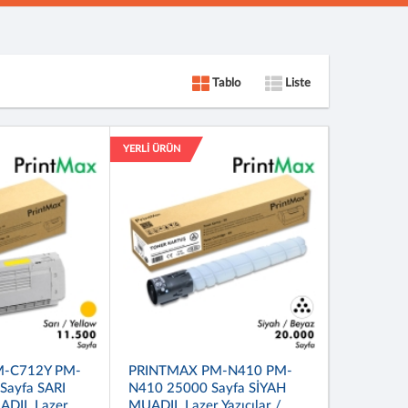
Tablo
Liste
YERLİ ÜRÜN
-C712Y PM-
PRINTMAX PM-N410 PM-
Sayfa SARI
N410 25000 Sayfa SİYAH
ADIL Lazer
MUADIL Lazer Yazıcılar /