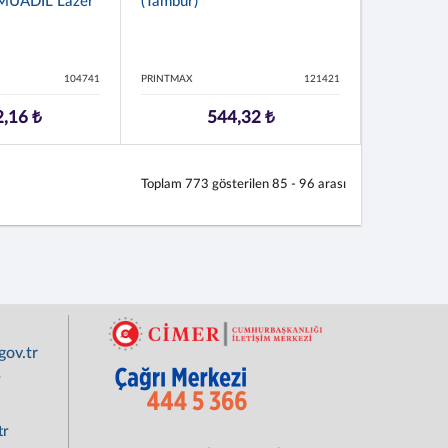
MUADIL Lazer
(Tambur)
104741
PRINTMAX
121421
2,16 ₺
544,32 ₺
Toplam
773
gösterilen
85 - 96
arası
ov.tr
r
tr