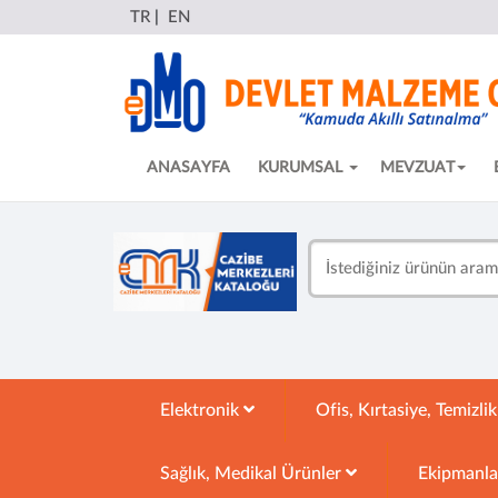
TR
|
EN
ANASAYFA
KURUMSAL
MEVZUAT
Elektronik
Ofis, Kırtasiye, Temizli
Sağlık, Medikal Ürünler
Ekipmanl