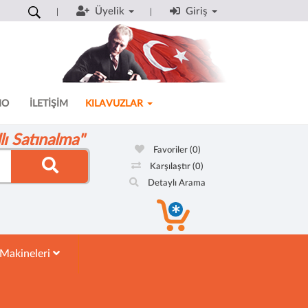
Üyelik
Giriş
MO
İLETİŞİM
KILAVUZLAR
ı Satınalma"
Favoriler
(0)
Karşılaştır
(0)
Detaylı Arama
 Makineleri