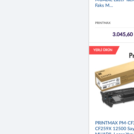
Faks M...
PRINTMAX
3.045,60
YERLİ ÜRÜN
PRINTMAX PM-CF
CF259X 12500 Say