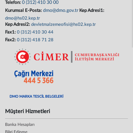
0 (312) 410 30 00
Telefon:
dmo@dmo.gov.tr
Kurumsal E-Posta:
Kep Adresi1:
dmo@hs02.kep.tr
Kep Adresi2:
devletmalzemeofisi@hs02.kep.tr
Fax1:
0 (312) 410 30 44
Fax2:
0 (312) 418 71 28
DMO MARKA TESCİL BELGELERİ
Müşteri Hizmetleri
Banka Hesapları
Bilgi Edinme