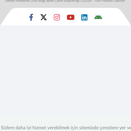
Devlet Malzeme Ofisi Bilgi İşlem Daire Başkanlığı ©2026 - Tüm Hakları Saklıdır
Sizlere daha iyi hizmet verebilmek için sitemizde çerezlere yer v