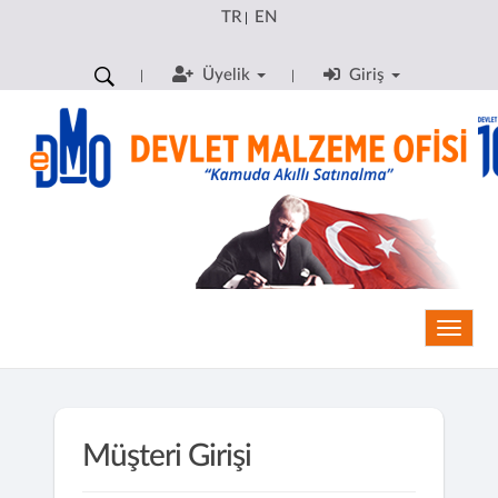
TR
EN
|
Üyelik
Giriş
Toggle
Müşteri Girişi