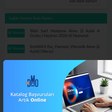
Tüm İhale İlanları
Sağlık Market İhale İlanları
Tıbbi Sarf Malzeme Alımı (2 Aylık A
30 Temmuz
Grubu ) Haziran 2026 (4 Hastane)
Smt4043-İlaç Haznesi, Vibronik Alımı (2
30 Temmuz
Aylık) (Tekrar)
Tıbbi Sarf Malzeme Alımı (2 Aylık A
29 Temmuz
Grubu ) Haziran 2026 (Tekrar)
B Grubu Tıbbi Sarf Malzeme Alımı
16 Temmuz
Mayıs (4 Aylık) (Tekrar)
Muayene Eldiveni Alımı Haziran 2026 (2
13 Temmuz
Aylık) (Tekrar)
Smt4043-İlaç Haznesi, Vibronik Alımı (2
13 Temmuz