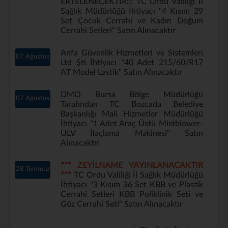
ERTELENECEKTİR!!! TC Ordu Valiliği İl
Sağlık Müdürlüğü İhtiyacı "4 Kısım 29
Set Çocuk Cerrahi ve Kadın Doğum
Cerrahi Setleri" Satın Alınacaktır
Anfa Güvenlik Hizmetleri ve Sistemleri
07 Ağustos
Ltd Şti İhtiyacı "40 Adet 215/60/R17
AT Model Lastik" Satın Alınacaktır
DMO Bursa Bölge Müdürlüğü
07 Ağustos
Tarafından TC Bozcada Belediye
Başkanlığı Mali Hizmetler Müdürlüğü
İhtiyacı "1 Adet Araç Üstü Mistblower-
ULV İlaçlama Makinesi" Satın
Alınacaktır
*** ZEYİLNAME YAYINLANACAKTIR
28 Temmuz
***
TC Ordu Valiliği İl Sağlık Müdürlüğü
İhtiyacı "3 Kısım 36 Set KBB ve Plastik
Cerrahi Setleri KBB Poliklinik Seti ve
Göz Cerrahi Seti" Satın Alınacaktır