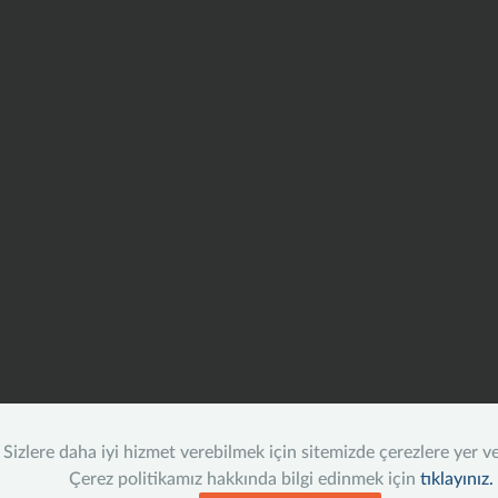
Sizlere daha iyi hizmet verebilmek için sitemizde çerezlere yer v
Çerez politikamız hakkında bilgi edinmek için
tıklayınız.