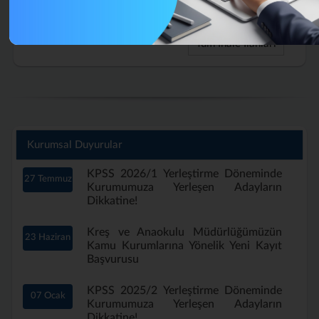
Aylık)
Tüm İhale İlanları
Kurumsal Duyurular
KPSS 2026/1 Yerleştirme Döneminde
27 Temmuz
Kurumumuza Yerleşen Adayların
Dikkatine!
Kreş ve Anaokulu Müdürlüğümüzün
23 Haziran
Kamu Kurumlarına Yönelik Yeni Kayıt
Başvurusu
KPSS 2025/2 Yerleştirme Döneminde
07 Ocak
Kurumumuza Yerleşen Adayların
Dikkatine!